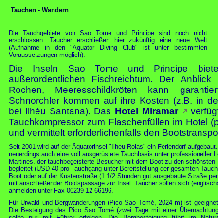
Tauchen - Wandern
Die Tauchgebiete von Sao Tome und Principe sind noch nicht
erschlossen. Taucher erschließen hier zukünftig eine neue Welt
(Aufnahme in den "Äquator Diving Club" ist unter bestimmten
Voraussetzungen möglich).
Die Inseln Sao Tome und Principe biet
außerordentlichen Fischreichtum. Der Anblick
Rochen, Meeresschildkröten kann garantie
Schnorchler kommen auf ihre Kosten (z.B. in d
bei Ilhéu Santana). Das
Hotel Miramar
verfüg
Tauchkompressor zum Flaschenfüllen im Hotel (
und vermittelt erforderlichenfalls den Bootstranspor
Seit 2001 wird auf der Äquatorinsel "Ilheu Rolas" ein Feriendorf aufgebaut.
neuerdings auch eine voll ausgerüstete Tauchbasis unter professioneller L
Martines, der tauchbegeisterte Besucher mit dem Boot zu den schönsten 
begleitet (USD 40 pro Tauchgang unter Bereitstellung der gesamten Tauch
Boot oder auf der Küstenstraße (1 1/2 Stunden gut ausgebaute Straße per
mit anschließender Bootspassage zur Insel. Taucher sollen sich (englischs
anmelden unter Fax 00239 12 66196.
Für Urwald und Bergwanderungen (Pico Sao Tomé, 2024 m) ist geeignet
Die Besteigung des Pico Sao Tomé (zwei Tage mit einer Übernachtung, t
sollte nur mit Führer erfolgen. Die Bergbesteigung führt im Natu