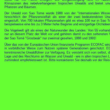
Klimazonen des nebelverhangenen tropischen Urwalds und bietet unve
Pflanzen und Bäumen.
Der Urwald von Sao Tome wurde 1988 von der "Internationalen Wissen
hinsichtlich der Pflanzenvielfalt als einer der zwei bedeutendsten Urw
eingestuft. Von 700 lokalen Pflanzenarten gibt es etwa 100 nur in Sao T
beispielweise eine bis zu 3 Meter hohe Begonie und einzigartige Orchidee
Die Vogelwelt gilt als eines der Naturwunder des Landes: Von 55 vorh
nur an diesem Platz der Welt vor und gehören damit zu den seltensten 
der Sao Tomé "Grosbeak" nur zweimal gesehen, 1888 und 1991!
Über das von der Europäischen Union finanzierte Programm ECOFAC wird 
in vorbildlicher Weise zum Nutzen späterer Generationen geschützt. E
kenntnisreiche Urwaldführer zur Verfügung.
Es versteht sich von selbst, 
Lage und des Reichtums an Wasser und Urwald - wie in allen tropischen L
zumindest empfehlenswert ist. Bitte kontaktieren Sie deshalb vor der Reise